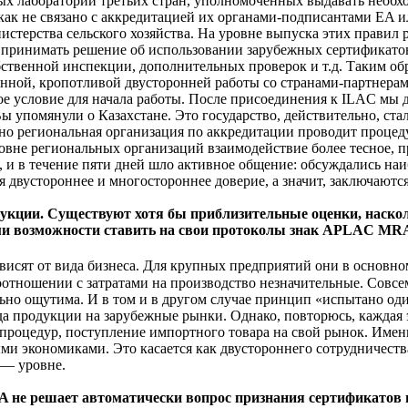
тных лабораторий третьих стран, уполномоченных выдавать нео
как не связано с аккредитацией их органами-подписантами EA и
истерства сельского хозяйства. На уровне выпуска этих правил
ом принимать решение об использовании зарубежных сертификатов
обственной инспекции, дополнительных проверок и т.д. Таким об
оянной, кропотливой двусторонней работы со странами-партнера
ое условие для начала работы. После присоединения к ILAC мы д
Вы упомянули о Казахстане. Это государство, действительно, ст
о региональная организация по аккредитации проводит процедур
ровне региональных организаций взаимодействие более тесное, 
 и в течение пяти дней шло активное общение: обсуждались наи
ся двустороннее и многостороннее доверие, а значит, заключают
дукции. Существуют хотя бы приблизительные оценки, наскол
и возможности ставить на свои протоколы знак APLAC MR
висят от вида бизнеса. Для крупных предприятий они в основно
отношении с затратами на производство незначительные. Совсем
ьно ощутима. И в том и в другом случае принцип «испытано оди
ода продукции на зарубежные рынки. Однако, повторюсь, кажда
ых процедур, поступление импортного товара на свой рынок. И
ми экономиками. Это касается как двустороннего сотрудничеств
 — уровне.
 не решает автоматически вопрос признания сертификатов