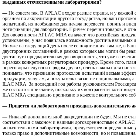
выданных отечественными лабораториями?
— Не совсем так. В APLAC входят разные страны, и у каждой
органом по аккредитации другого государства, но ваш протоко
испытаний, их необходимо для начала перевести, понять и внед
нотификации для лабораторий. Причем перечни товаров, в отн
Договоренности APLAC MRA означает, что российская продукци
установлены, у нас появилась возможность достичь взаимных 
Но уже на следующий день после ее подписания, там же, в Бан
двусторонних соглашений, в рамках которых мы могли бы реа
достигнута предварительная договоренность, что уже в течени
в рамках конкретных регуляторных процедур. Кроме того, план
переговоры ведутся и с рядом других, очень важных для нас э
понимать, что признание протоколов испытаний весьма эффек
продукции, услугам, а покупатель связан не национальными, 
ILAC MRA. За последний год работы руководителем Росаккреди
же состоится признание, поскольку их контрагенты хотят ви
ILAC MRA специально прописано в качестве контрольного соб
— Придется ли лабораториям проходить дополнительную а
— Никакой дополнительной аккредитации не будет. Мы не стан
соответствии с законом и нашими договоренностями с APLAC 
испытательными лабораториями, предусмотрев определенные усл
только право и дополнительные возможности, но и повышенная о