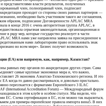
 и представителями власти результатов, полученных
циированный член, полноправный член, подписант
 аккредитации проходит со стороны своих равных партнеров —
ризнании, необходимо быть участником такого же соглашения,
 Таким образом, подписание Договоренности APLAC MRA
ла в конце 2016 г. очень авторитетная группа APLAC, в
дшествовала серьезная законодательная, организационная и
ние в ряду мер, которые государство реализует в части
 APLAC MRA нами уже направлена заявка на присоединение к
кредитованным нами лабораториям право использовать знак
ризнано во всем мире». Бизнес получит возможность
ии (ЕА) или напрямую, как, например, Казахстан?
оны равных ему органов по аккредитации других стран. Сама
ъединяет самые крупные экономики мира и, что важно,
ставляет 26 экономик Азиатско-Тихоокеанского региона. И это
 ЕА когда-то давно рассматривался, и довольно пристально.
тоянно пересекается с форматами Европейского 3 ILAC
 IAF (International Accreditation Forum) — Международный форум
 находишься в этом клубе в особом статусе. Мы видели, что
ами ЕС. Схема сертификации в ЕС, если можно так выразиться,
озьмем для примера европейские правила импорта вина5. В них