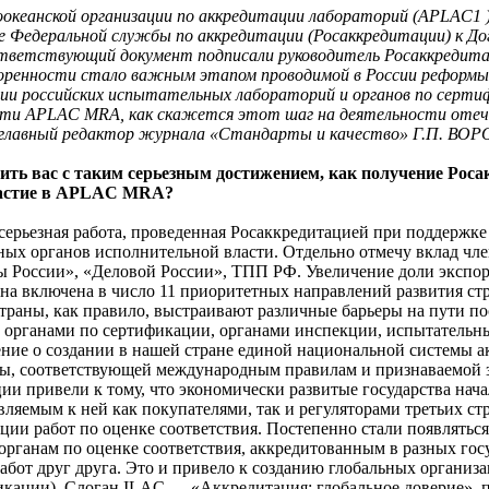
океанской организации по аккредитации лабораторий (APLAC1 ) 
ие Федеральной службы по аккредитации (Росаккредитации) к До
тветствующий документ подписали руководитель Росаккредита
воренности стало важным этапом проводимой в России реформы 
ии российских испытательных лабораторий и органов по сертиф
ости APLAC MRA, как скажется этот шаг на деятельности оте
главный редактор журнала «Стандарты и качество» Г.П. ВО
вить вас с таким серьезным достижением, как получение Ро
участие в APLAC MRA?
ерьезная работа, проведенная Росаккредитацией при поддержк
ных органов исполнительной власти. Отдельно отмечу вклад чл
России», «Деловой России», ТПП РФ. Увеличение доли экспорт
она включена в число 11 приоритетных направлений развития ст
 Страны, как правило, выстраивают различные барьеры на пути п
 органами по сертификации, органами инспекции, испытательным
шение о создании в нашей стране единой национальной системы 
темы, соответствующей международным правилам и признаваемой з
ии привели к тому, что экономически развитые государства нач
ляемым к ней как покупателями, так и регуляторами третьих ст
ции работ по оценке соответствия. Постепенно стали появлятьс
к органам по оценке соответствия, аккредитованным в разных го
работ друг друга. Это и привело к созданию глобальных органи
ификации). Слоган ILAC — «Аккредитация: глобальное доверие