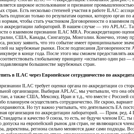
ю является широкое использование и признание промышленностью
 стран. Есть несколько степеней участия в работе ILAC: ассо
ыть подписан только по результатам оценки, которую орган по
 нормам, чтобы стать участником Договоренности о взаимном п
 по аккредитации лабораторий. В нашем случае — это APLAC.
сти о взаимном признании ILAC MRA. Росаккредитацию оценива
ралии, США, Канады, Сингапура, Монголии. Конечно, этому пре
са, рискну заявить, что это событие имеет принципиальное значе
телей на зарубежные рынки. После подписания Договоренности
нкувере в конце года. После этого мы сможем предоставлять ак
соответствовать глобальному принципу «испытано один раз — п
в подавляющем большинстве зарубежных стран.
ть в ILAC через Европейское сотрудничество по аккредитац
признании ILAC требует оценки органа по аккредитации со стор
нальной организации. Выбирая APLAC, мы учитывали, что она об
, а также США, Мексику, Иран и т.д., что вместе с Россией со
о планируем осуществлять сотрудничество. Не скрою, вариант с
 сохраняются. Но тут важно учитывать, что деятельность ЕА пос
родная организация по аккредитации лабораторий. — Прим. ред. 4
 Стандарты и качество 9 союза, то есть, не будучи членом ЕС, ты
о допуска на европейский рынок для стран, не являющихся член
вара, директивы, региона сильно меняются даже сами подходы. В