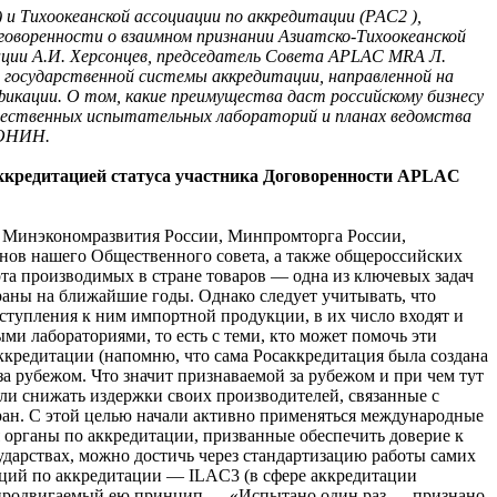
и Тихоокеанской ассоциации по аккредитации (РАС2 ),
говоренности о взаимном признании Азиатско-Тихоокеанской
ции А.И. Херсонцев, председатель Совета APLAC MRA Л.
государственной системы аккредитации, направленной на
икации. О том, какие преимущества даст российскому бизнесу
чественных испытательных лабораторий и планах ведомства
РОНИН.
саккредитацией статуса участника Договоренности APLAC
е Минэкономразвития России, Минпромторга России,
енов нашего Общественного совета, а также общероссийских
а производимых в стране товаров — одна из ключевых задач
раны на ближайшие годы. Однако следует учитывать, что
оступления к ним импортной продукции, в их число входят и
и лабораториями, то есть с теми, кто может помочь эти
аккредитации (напомню, что сама Росаккредитация была создана
а рубежом. Что значит признаваемой за рубежом и при чем тут
али снижать издержки своих производителей, связанные с
ран. С этой целью начали активно применяться международные
я органы по аккредитации, призванные обеспечить доверие к
сударствах, можно достичь через стандартизацию работы самих
заций по аккредитации — ILAC3 (в сфере аккредитации
», продвигаемый ею принцип — «Испытано один раз — признано