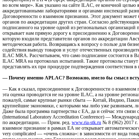
во всем мире». Как указано на сайте ILAC, ее конечной цель
аккредитованными лабораториями и органами инспекций разных
Договоренности о взаимном признании. Этот документ может б
органов по аккредитации других стран. Согласно действующим
подписанного на уровне одной из региональных организаций
открывает нам прямую дорогу к присоединению к Договоренно
которую входили представители органов по аккредитации Авст
методическая работа. Возвращаясь к вопросу о пользе для бизне
содействия выводу товаров и услуг отечественных производи
ILAC MRA. Рассчитываем, что само подписание состоится в Ва
ILAC MRA на протоколах испытаний. Такие протоколы станут 
представлять их при процедуре подтверждения соответствия 
— Почему именно APLAC? Возможно, имело бы смысл вступи
— Как я сказал, присоединение к Договоренности о взаимном 
эта оценка проводится не на уровне ILAC, а на уровне регио
пожалуй, самые крупные рынки сбыта — Китай, Индию, Пакистан
крупнейшие экономики, с которыми мы либо уже развиваем, либ
Даже была программа партнерства с ЕА, да и сейчас эти связи
(International Laboratory Accreditation Conference) — Междуна
по аккредитации. — Прим. ред.
www.ria-stk.ru
№ 8 (962) 2017 г.
взаимное признание в рамках ЕА не открывает автоматическог
very complicated — «очень сложна»: в зависимости от вида то