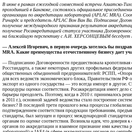
В июне в рамках ежегодной совместной встречи Азиатско-Тихо
проходившей в Бангкоке, состоялось официальное присоединен
организации по аккредитации лабораторий (APLAC MRA). Соо
Ричардс и председатель APLAC Вон Ван Ва. Подписание Дого
получение международного признания результатов аккредитац
получение Росаккредитацией статуса участника Договоренн
на ближайшую перспективу с А.И. ХЕРСОНЦЕВЫМ беседует 
— Алексей Игоревич, в первую очередь хотелось бы поздра
MRA. Какие преимущества отечественному бизнесу дает 
— Подписанию Договоренности предшествовала кропотливая с
Росстандарта, а также некоторых других профильных федераль
общественных объединений предпринимателей: РСПП, «Опоры 
для всех ведомств экономического блока, Правительством РФ 
экспорт из одного государства — это всегда импорт в другое.
процедуры оценки соответствия. Росаккредитация имеет дело с
барьеры преодолеть. Поэтому, когда в 2010 г. принималось ре
в 2011 г.), основной задачей ведомства стало построение сис
бизнес? В последней трети прошлого века процессы глобализац
подтверждением соответствия продукции требованиям, предъяв
стандарты, был запущен и процесс международной стандартиза
органам по оценке соответствия. Возникла идея, что доверия 
органов по аккредитации и взаимное признание ими качества 
лабораторий) и IAF4 (в сфере аккредитации органов по серт