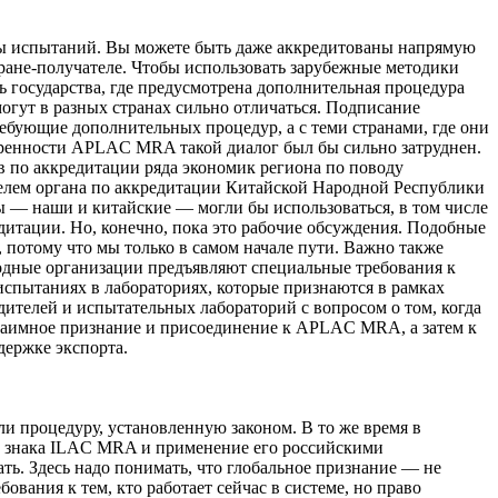
оды испытаний. Вы можете быть даже аккредитованы напрямую
тране-получателе. Чтобы использовать зарубежные методики
ть государства, где предусмотрена дополнительная процедура
огут в разных странах сильно отличаться. Подписание
ебующие дополнительных процедур, а с теми странами, где они
воренности APLAC MRA такой диалог был бы сильно затруднен.
в по аккредитации ряда экономик региона по поводу
телем органа по аккредитации Китайской Народной Республики
лы — наши и китайские — могли бы использоваться, в том числе
дитации. Но, конечно, пока это рабочие обсуждения. Подобные
, потому что мы только в самом начале пути. Важно также
одные организации предъявляют специальные требования к
испытаниях в лабораториях, которые признаются в рамках
ителей и испытательных лабораторий с вопросом о том, когда
взаимное признание и присоединение к APLAC MRA, а затем к
держке экспорта.
и процедуру, установленную законом. В то же время в
с знака ILAC MRA и применение его российскими
ть. Здесь надо понимать, что глобальное признание — не
ования к тем, кто работает сейчас в системе, но право