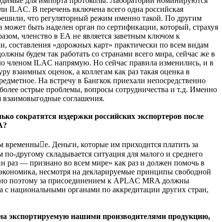
бходимые для импорта протоколы. Лаборатории номинируются
ли ILAC. В перечень включена всего одна российская
 решили, что регуляторный режим именно такой. По другим
 может быть наделен орган по сертификации, который, страхуя
разом, членство в ЕА не является заветным ключом к
ми, составления «дорожных карт» практически по всем видам
олжны будем так работать со странами всего мира, сейчас же в
ало членом ILAC напрямую. Но сейчас правила изменились, и в
у взаимных оценок, а коллегам как раз такая оценка в
предметное. На встречу в Бангкок приехали непосредственно
более острые проблемы, вопросы сотрудничества и т.д. Именно
ся взаимовыгодные соглашения.
ько сократятся издержки российских экспортеров после
A?
м временные. Деньги, которые им приходится платить за
 по-другому складывается ситуация для малого и среднего
н раз — признано во всем мире» как раз и должен помочь в
я экономика, несмотря на декларируемые принципы свободной
менно поэтому за присоединением к APLAC MRA должны
а с национальными органами по аккредитации других стран,
 на экспортируемую нашими производителями продукцию,