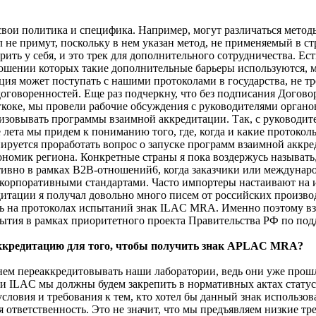
 свои политика и специфика. Например, могут различаться мет
л не примут, поскольку в нем указан метод, не применяемый в с
рить у себя, и это трек для дополнительного сотрудничества. Ес
ошении которых такие дополнительные барьеры используются, м
я может поступать с нашими протоколами в государства, не тр
договоренностей. Еще раз подчеркну, что без подписания Дого
гкоке, мы провели рабочие обсуждения с руководителями органо
лизовывать программы взаимной аккредитации. Так, с руководи
е лета мы придем к пониманию того, где, когда и какие протоко
ируется проработать вопрос о запуске программ взаимной аккре
кономик региона. Конкретные страны я пока воздержусь называть
тивно в рамках B2B-отношений6, когда заказчики или междунар
а корпоративными стандартами. Часто импортеры настаивают на 
тации я получал довольно много писем от российских производ
деть на протоколах испытаний знак ILAC MRA. Именно поэтому 
ытия в рамках приоритетного проекта Правительства РФ по под
ккредитацию для того, чтобы получить знак APLAC MRA?
ем переаккредитовывать наши лаборатории, ведь они уже прошл
и ILAC мы должны будем закрепить в нормативных актах стату
овия и требования к тем, кто хотел бы данный знак использова
тветственность. Это не значит, что мы предъявляем низкие треб